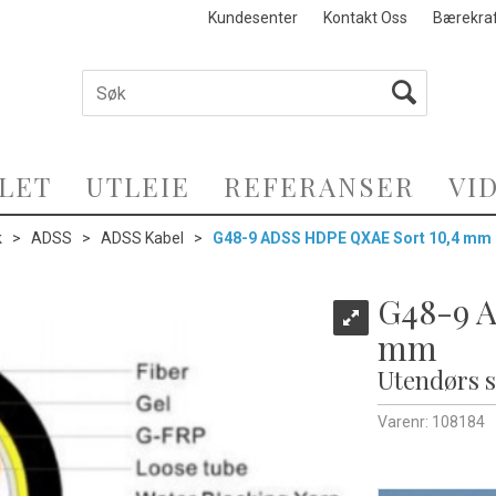
Kundesenter
Kontakt Oss
Bærekra
LET
UTLEIE
REFERANSER
VI
k
>
ADSS
>
ADSS Kabel
>
G48-9 ADSS HDPE QXAE Sort 10,4 mm
G48-9 
mm
Utendørs s
Varenr:
108184