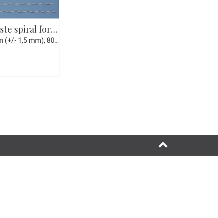
ADSS endefeste spiral for G48, med øye
For kabel 10,4mm (+/- 1,5 mm), 80m spenn