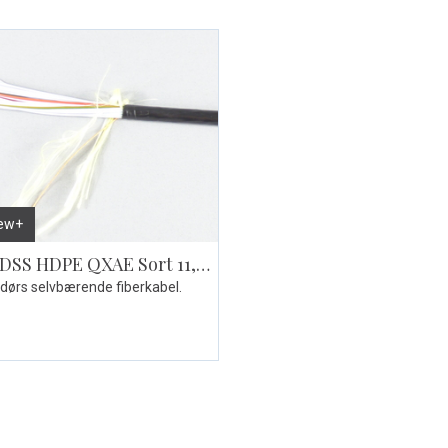
iew+
G96-9 ADSS HDPE QXAE Sort 11,8mm
dørs selvbærende fiberkabel.