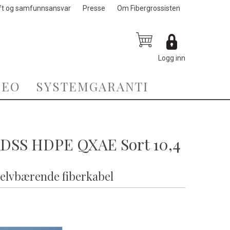
ft og samfunnsansvar
Presse
Om Fibergrossisten
Logg inn
DEO
SYSTEMGARANTI
ADSS HDPE QXAE Sort 10,4
elvbærende fiberkabel